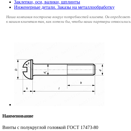
Заклепки, оси, валики, шплинты
Инженерные детали. Заказы на металлообработку
Наша компания построена вокруг потребностей клиента. Он определяет 
к нашим клиентам так, как хотели бы, чтобы наши партнеры относились 
Наименование
Винты с полукруглой головкой ГОСТ 17473-80