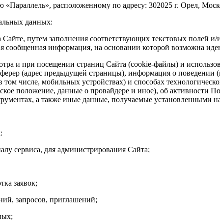
«Параллель», расположенному по адресу: 302025 г. Орел, Московс
нальных данных:
 Сайте, путем заполнения соответствующих текстовых полей и/
чная сообщенная информация, на основании которой возможна ид
отра и при посещении страниц Сайта (cookie-файлы) и использо
реферер (адрес предыдущей страницы), информация о поведении 
 том числе, мобильных устройствах) и способах технологическог
ское положение, данные о провайдере и иное), об активности П
трументах, а также иные данные, получаемые установленными н
:
налу сервиса, для администрирования Сайта;
тка заявок;
ний, запросов, приглашений;
ных;