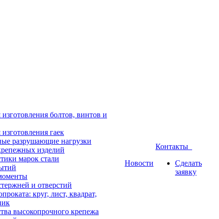
 изготовления болтов, винтов и
 изготовления гаек
ые разрушающие нагрузки
Контакты
крепежных изделий
тики марок стали
Новости
Сделать
ытий
заявку
моменты
тержней и отверстий
проката: круг, лист, квадрат,
ник
тва высокопрочного крепежа