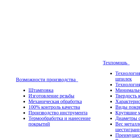
Техпомощь
Технология
шпилек
Возможности производства
Технология
Штамповка
Минимальн
Изготовление резьбы
Твердость 
Механическая обработка
Характерис
100% контроль качества
Виды покр
Производство инструмента
Крутящие 
Термообработка и нанесение
Диаметры с
покрытий
Вес металло
шестигран
Преимущес