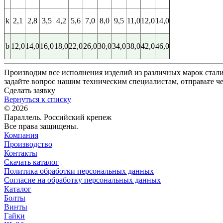
k
2,1
2,8
3,5
4,2
5,6
7,0
8,0
9,5
11,0
12,0
14,0
b
12,0
14,0
16,0
18,0
22,0
26,0
30,0
34,0
38,0
42,0
46,0
Производим все исполнения изделий из различных марок стали
задайте вопрос нашим техническим специалистам, отправьте че
Сделать заявку
Вернуться к списку
© 2026
Параллель. Российский крепеж
Все права защищены.
Компания
Производство
Контакты
Скачать каталог
Политика обработки персональных данных
Согласие на обработку персональных данных
Каталог
Болты
Винты
Гайки