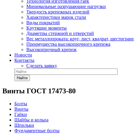
Технология изготовления гаек
Минимальные разрушающие нагрузки
Твердость крепежных изделий
Характеристики марок стали
Виды покрытий
Крутящие моменты
Диаметры стержней и отверстий
Вес металлопроката: круг, лист, квадрат, шестигран
Преимущества высокопрочного крепежа
Высокопрочный крепеж
Новости
Контакты
Сделать заявку
Найти
Винты ГОСТ 17473-80
Болты
Винты
Гайки
Шайбы и кольца
Шпильки
Фундаментные болты