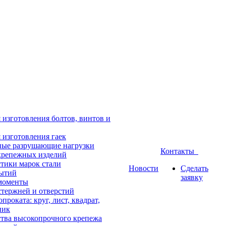
 изготовления болтов, винтов и
 изготовления гаек
ые разрушающие нагрузки
Контакты
крепежных изделий
тики марок стали
Новости
Сделать
ытий
заявку
моменты
тержней и отверстий
проката: круг, лист, квадрат,
ник
тва высокопрочного крепежа