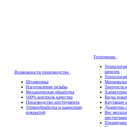
Техпомощь
Технология
шпилек
Возможности производства
Технология
Штамповка
Минимальн
Изготовление резьбы
Твердость 
Механическая обработка
Характерис
100% контроль качества
Виды покр
Производство инструмента
Крутящие 
Термообработка и нанесение
Диаметры с
покрытий
Вес металло
шестигран
Преимущес