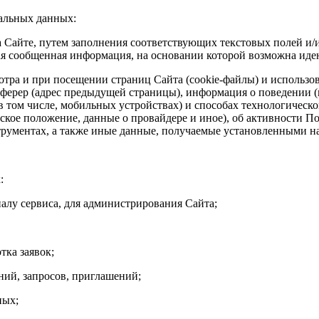
нальных данных:
 Сайте, путем заполнения соответствующих текстовых полей и/
чная сообщенная информация, на основании которой возможна ид
отра и при посещении страниц Сайта (cookie-файлы) и использо
реферер (адрес предыдущей страницы), информация о поведении 
 том числе, мобильных устройствах) и способах технологическог
ское положение, данные о провайдере и иное), об активности П
трументах, а также иные данные, получаемые установленными н
:
налу сервиса, для администрирования Сайта;
тка заявок;
ний, запросов, приглашений;
ных;