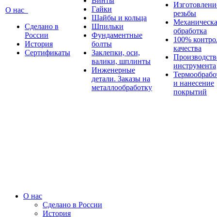
Винты
Изготовлени
Гайки
О нас
резьбы
Шайбы и кольца
Механическа
Сделано в
Шпильки
обработка
России
Фундаментные
100% контро
История
болты
качества
Сертификаты
Заклепки, оси,
Производств
валики, шплинты
инструмента
Инженерные
Термообрабо
детали. Заказы на
и нанесение
металлообработку
покрытий
О нас
Сделано в России
История