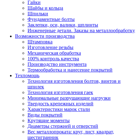
Гайки
Шайбы и кольца
Шпильки
Фундаментные болты
Заклепки, оси, валики, шплинты
Инженерные детали. Заказы на металлообработку
Возможности производства
Штамповка
Изготовление резьбы
Механическая обработка
100% контроль качества
Производство инструмента
Термообработка и нанесение покрытий
Техпомощь
Технология изготовления болтов, винтов и
шпилек
Технология изготовления гаек
Минимальные разрушающие нагрузки
Твердость крепежных изделий
Характеристики марок стали
Виды покрытий
Крутящие моменты
Диаметры стержней и отверстий
Вес металлопроката: круг, лист, квадрат,
шестигранник